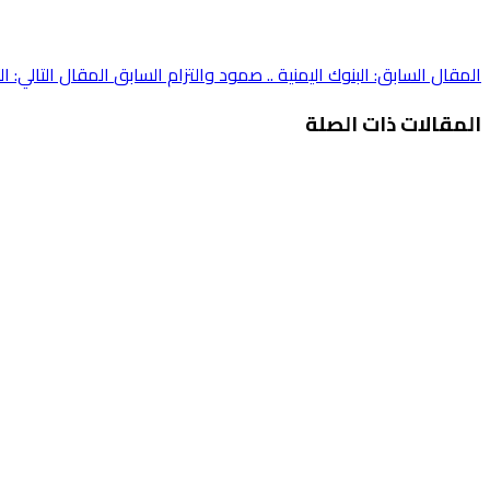
المقال السابق: البنوك اليمنية .. صمود والتزام
السابق
المقال التالي:
المقالات ذات الصلة