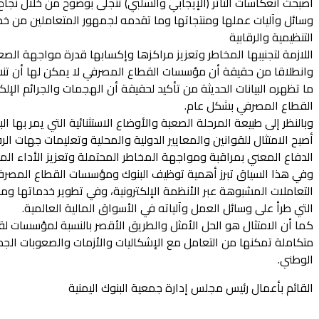
أصبحت انعكاسات التأثر (الإيجابي والسلبي) تتجلى بوضوح من خلال نجا
وسائل وآليات عملها ومنتجاتها وما تقدمه لجمهور المتعاملين من خدما
التنظيمية والرقابية
اللازمة لتجنيبها المخاطر وتعزيز مراكزها وإكسابها قدرة مواجهة الص
وانطلاقا من حقيقة أن مؤسسات القطاع المصرفي لا يمكن لها أن تن
ما تظهره البيانات الحديثة من تأكيد لحقيقة أن الهجمات والجرائم الإل
القطاع المصرفي بشكل عام.
وبالنظر إلى طبيعة المرحلة الصعبة والأوضاع الاستثنائية التي يمر بها 
أصبح الامتثال للقوانين والمعايير الدولية والمحلية وتعليمات جهات الر
الدفاع المعني بمراقبة ومواجهة المخاطر المحتملة وتعزيز الأداء ال
وفي هذا السياق تبرز أهمية توظيف البنوك ومؤسسات القطاع المصرفي ب
التعاملات المشبوهة عبر الأنظمة الإلكترونية، وفي تطوير خدماتها و
التي طرأ على وسائل العمل وآلياته في الأسواق المالية العالمية.
كما أن الامتثال هو الحل الأمثل والطريق الأقصر بالنسبة لمؤسسات لق
متكاملة تمكنها من التعامل مع الإشكاليات والأزمات والصعوبات الج
الوطني.
القائم بأعمال رئيس مجلس إدارة جمعية البنوك اليمنية