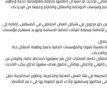
تنامي بتحديث أو استبدال أنظمتها بأنظمة معلوماتية حديثة وتطوير
ير وسياسات الحوكمة والامتثال والالتزام وغيرها من الإجراءات
 من دور محوري في تشكيل العمل المصرفي في المستقبل، إضافة إلى
اق للأنظمة وسرقة للبيانات المالية الحساسة وتهديد لاستقرار مؤسسات
يمني.
 بالنسبة للبنوك والمؤسسات المالية باعتبار وظيفة الامتثال خط
التحديات.
ثال خاصة العمليات التي يتم تصنيفها كمخاطر عالية، والإبلاغ عن
ل قانوني وأخلاقي وبالتالي تحقيق هدف سعيها للحاق بركب التحديث
سريعة في بيئة العمل المحلية والخارجية، وتطوير استراتيجية عمل
ى مكانتها وسمعتها وأداء الدور المنوط بها في دعم الاقتصاد