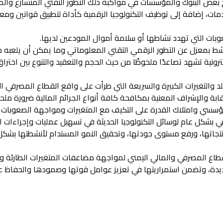
ح بعض البنوك والمؤسسات في مواكبة ذلك التطور التقني المتسارع والم
ت، إضافة إلى توظيف التكنولوجيا الرقمية كأداة لتطبيق قوانين ومعاي
عوبات التي تهدد نشاطها أو سلامة أموال المودعين لديها.
شط بمعزل عن التطور الرقمي التقني المعلوماتي وما يمكن أن يلعبه
كترونية تشهد تصاعدًا ملحوظًا من حيث الحجم والتعقيد والتنوع بين اختر
البلد والتغيرات الكبيرة والسريعة التي طرأت على واقع القطاع المصرفي ال
قابة والإشراف المعنية بمكافحة كافة أنواع الجرائم المالية ضرورة ملحة
مؤسسي وامتلاك القدرة على التكيف مع المتغيرات ومواجهة الصعوبات و
شكل عام لوسائل التكنولوجيا الحديثة في تسهيل عمليات وإجراءات الامت
منتجاتها، ورفع مستوى جودتها، وتحقيق النمو المستدام لأنشطتها بشك
طاع المصرفي والمالي اليمني لمواجهة مضاعفات المتغيرات الطارئة وال
ديدة، وتضمن استمراريتها في تعزيز عوامل قوتها وصمودها والحفاظ عل